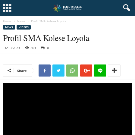
Home
News
Profil SMA Kolese Loyola
NEWS
VIDEOS
Profil SMA Kolese Loyola
14/10/2023
363
0
Share